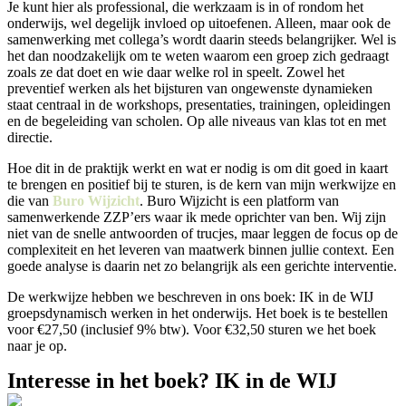
Je kunt hier als professional, die werkzaam is in of rondom het
onderwijs, wel degelijk invloed op uitoefenen. Alleen, maar ook de
samenwerking met collega’s wordt daarin steeds belangrijker. Wel is
het dan noodzakelijk om te weten waarom een groep zich gedraagt
zoals ze dat doet en wie daar welke rol in speelt. Zowel het
preventief werken als het bijsturen van ongewenste dynamieken
staat centraal in de workshops, presentaties, trainingen, opleidingen
en de begeleiding van scholen. Op alle niveaus van klas tot en met
directie.
Hoe dit in de praktijk werkt en wat er nodig is om dit goed in kaart
te brengen en positief bij te sturen, is de kern van mijn werkwijze en
die van
Buro Wijzicht
. Buro Wijzicht is een platform van
samenwerkende ZZP’ers waar ik mede oprichter van ben. Wij zijn
niet van de snelle antwoorden of trucjes, maar leggen de focus op de
complexiteit en het leveren van maatwerk binnen jullie context. Een
goede analyse is daarin net zo belangrijk als een gerichte interventie.
De werkwijze hebben we beschreven in ons boek: IK in de WIJ
groepsdynamisch werken in het onderwijs. Het boek is te bestellen
voor €27,50 (inclusief 9% btw). Voor €32,50 sturen we het boek
naar je op.
Interesse in het boek? IK in de WIJ