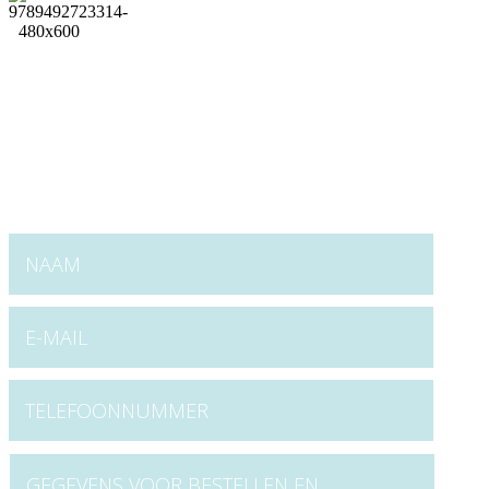
IK in de WIJ | Groepsdynamisch
werken in het onderwijs
De werkwijze hebben we beschreven in ons boek: IK in
de WIJ groepsdynamisch werken in het onderwijs. Het
boek is te bestellen voor € 27,50 (inclusief 9% btw).
Voor € 32,50 sturen we het boek naar je op. Interesse?
Vul onderstaande formulier in.