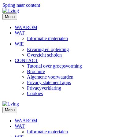
Spring naar content
Menu
WAAROM
WAT
Informatie materialen
WIE
Ervaring en opleiding
Overzicht scholen
CONTACT
Tutorial over groepsvorming
Brochure
Algemene voorwaarden
Privacy statement apps
Privacyverklaring
Cookies
Menu
WAAROM
WAT
Informatie materialen